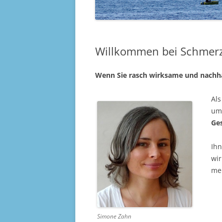
Willkommen bei Schmerzf
Wenn Sie rasch wirksame und nachhal
Als
um
Ge
Ihn
wi
mei
Simone Zahn