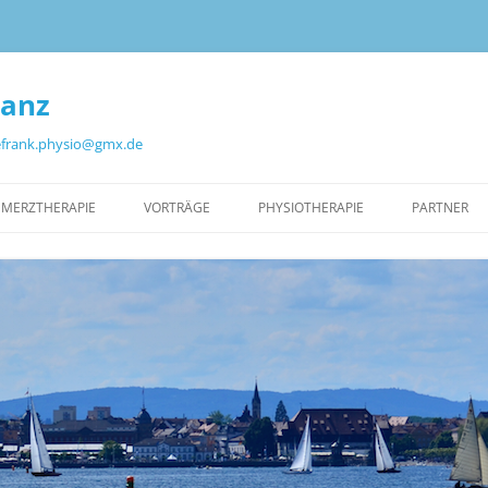
tanz
nefrank.physio@gmx.de
HMERZTHERAPIE
VORTRÄGE
PHYSIOTHERAPIE
PARTNER
B SCHMERZTHERAPIE
SS
HERAPEUTENFINDER